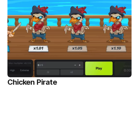
Chicken Pirate