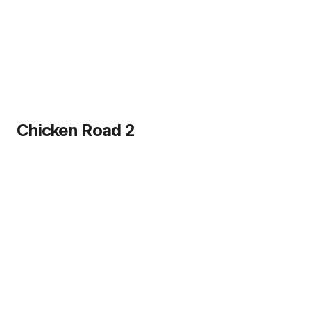
Chicken Road 2