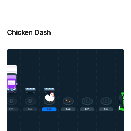
Chicken Dash