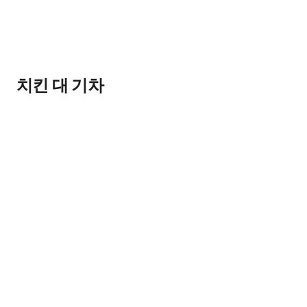
치킨 대 기차